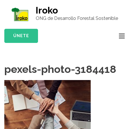
Saltar
Iroko
al
ONG de Desarrollo Forestal Sostenible
contenido
(presiona
la
ÚNETE
tecla
Intro)
pexels-photo-3184418