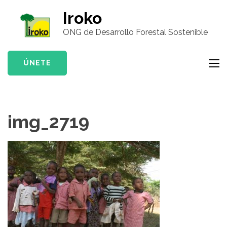
Saltar
Iroko
al
ONG de Desarrollo Forestal Sostenible
contenido
(presiona
la
ÚNETE
tecla
Intro)
img_2719