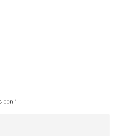
os con
*