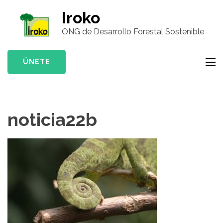
Saltar
Iroko
al
ONG de Desarrollo Forestal Sostenible
contenido
(presiona
la
ÚNETE
tecla
Intro)
noticia22b