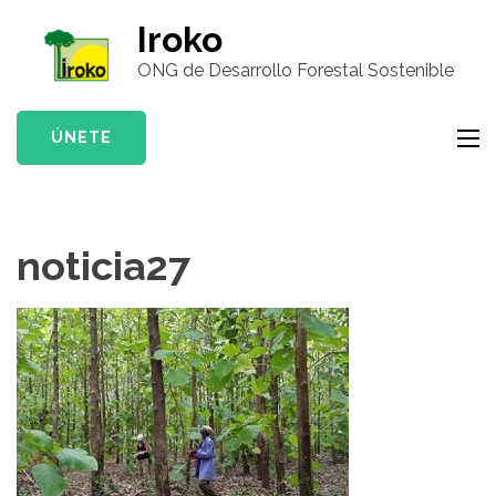
Saltar
Iroko
al
ONG de Desarrollo Forestal Sostenible
contenido
(presiona
la
ÚNETE
tecla
Intro)
noticia27