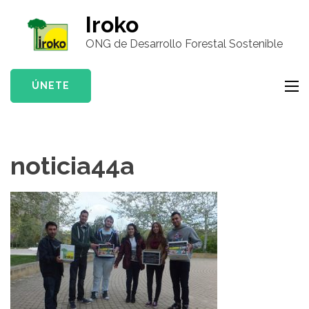
Saltar
Iroko
al
ONG de Desarrollo Forestal Sostenible
contenido
(presiona
la
ÚNETE
tecla
Intro)
noticia44a