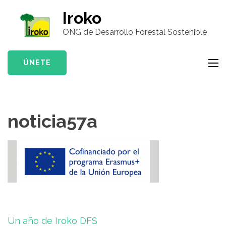
Saltar
Iroko
al
ONG de Desarrollo Forestal Sostenible
contenido
(presiona
la
ÚNETE
tecla
Intro)
noticia57a
Navegación
Un año de Iroko DFS