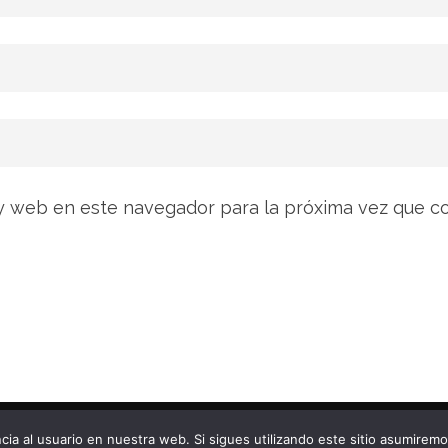
y web en este navegador para la próxima vez que c
ítica de privacidad
Charity Care | Desar
cia al usuario en nuestra web. Si sigues utilizando este sitio asumirem