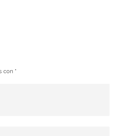
os con
*