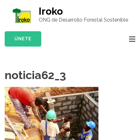
Saltar
Iroko
al
ONG de Desarrollo Forestal Sostenible
contenido
(presiona
la
ÚNETE
tecla
Intro)
noticia62_3