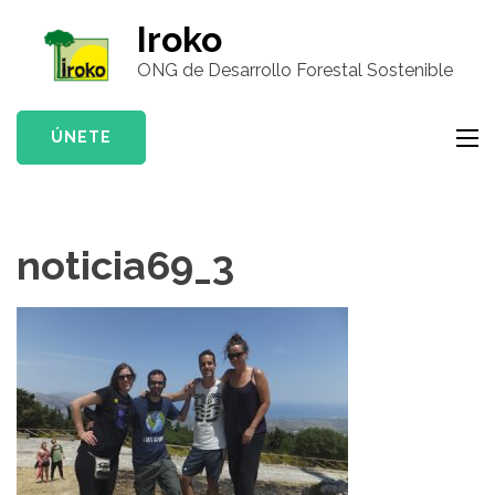
Saltar
Iroko
al
ONG de Desarrollo Forestal Sostenible
contenido
(presiona
la
ÚNETE
tecla
Intro)
noticia69_3