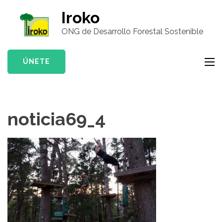
Saltar
Iroko
al
ONG de Desarrollo Forestal Sostenible
contenido
(presiona
la
ÚNETE
tecla
Intro)
noticia69_4