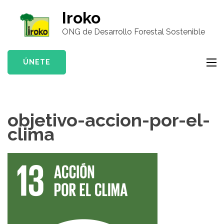
Saltar
Iroko
al
ONG de Desarrollo Forestal Sostenible
contenido
(presiona
la
ÚNETE
tecla
Intro)
objetivo-accion-por-el-
clima