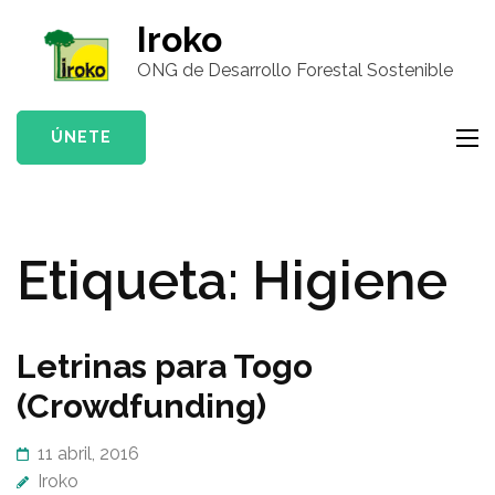
Saltar
Iroko
al
ONG de Desarrollo Forestal Sostenible
contenido
(presiona
la
ÚNETE
tecla
Intro)
Etiqueta:
Higiene
Letrinas para Togo
(Crowdfunding)
11 abril, 2016
Iroko