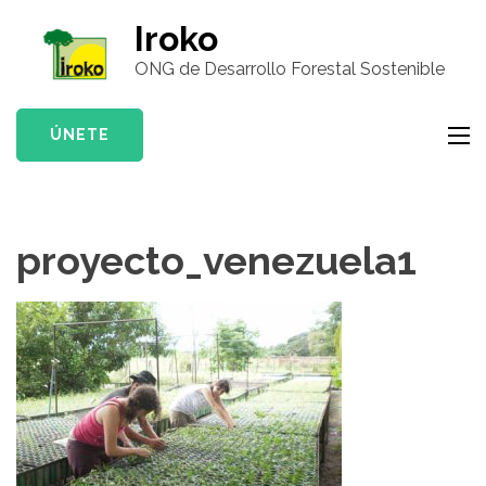
Saltar
Iroko
al
ONG de Desarrollo Forestal Sostenible
contenido
(presiona
la
ÚNETE
tecla
Intro)
proyecto_venezuela1