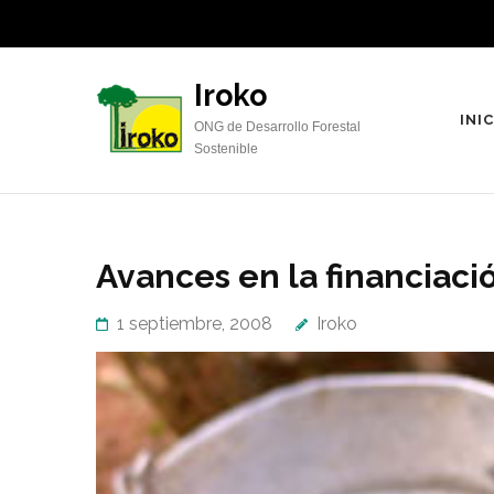
Saltar
al
contenido
Iroko
(presiona
INI
ONG de Desarrollo Forestal
la
Sostenible
tecla
Intro)
Avances en la financiaci
1 septiembre, 2008
Iroko