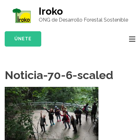
Saltar
Iroko
al
ONG de Desarrollo Forestal Sostenible
contenido
(presiona
la
ÚNETE
tecla
Intro)
Noticia-70-6-scaled