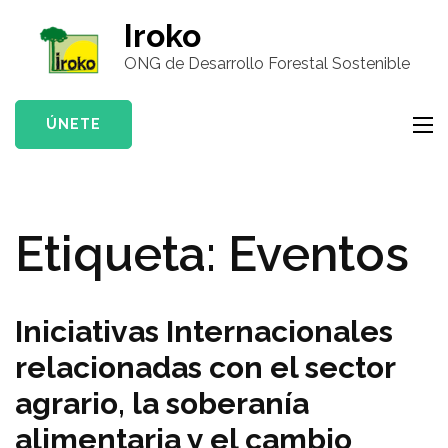
Saltar
Iroko
al
ONG de Desarrollo Forestal Sostenible
contenido
(presiona
la
ÚNETE
tecla
Intro)
Etiqueta:
Eventos
Iniciativas Internacionales
relacionadas con el sector
agrario, la soberanía
alimentaria y el cambio